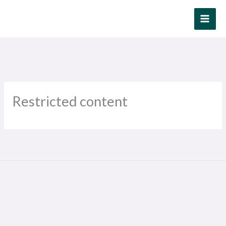
Ir
al
contenido
Restricted content