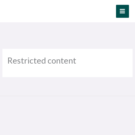
Ir
al
contenido
Restricted content